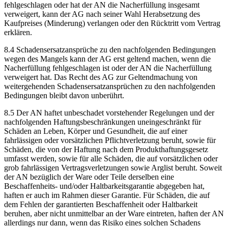
fehlgeschlagen oder hat der AN die Nacherfüllung insgesamt
verweigert, kann der AG nach seiner Wahl Herabsetzung des
Kaufpreises (Minderung) verlangen oder den Rücktritt vom Vertrag
erklären.
8.4 Schadensersatzansprüche zu den nachfolgenden Bedingungen
wegen des Mangels kann der AG erst geltend machen, wenn die
Nacherfüllung fehlgeschlagen ist oder der AN die Nacherfüllung
verweigert hat. Das Recht des AG zur Geltendmachung von
weitergehenden Schadensersatzansprüchen zu den nachfolgenden
Bedingungen bleibt davon unberührt.
8.5 Der AN haftet unbeschadet vorstehender Regelungen und der
nachfolgenden Haftungsbeschränkungen uneingeschränkt für
Schäden an Leben, Körper und Gesundheit, die auf einer
fahrlässigen oder vorsätzlichen Pflichtverletzung beruht, sowie für
Schäden, die von der Haftung nach dem Produkthaftungsgesetz
umfasst werden, sowie für alle Schäden, die auf vorsätzlichen oder
grob fahrlässigen Vertragsverletzungen sowie Arglist beruht. Soweit
der AN bezüglich der Ware oder Teile derselben eine
Beschaffenheits- und/oder Haltbarkeitsgarantie abgegeben hat,
haften er auch im Rahmen dieser Garantie. Für Schäden, die auf
dem Fehlen der garantierten Beschaffenheit oder Haltbarkeit
beruhen, aber nicht unmittelbar an der Ware eintreten, haften der AN
allerdings nur dann, wenn das Risiko eines solchen Schadens