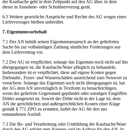
der Kaufsache geht in dem Zeitpunkt auf den AG über, in dem
dieser in Annahme- oder Schuldnerverzug gerät.
6.5 Weitere gesetzliche Ansprüche und Rechte des AG wegen eines
Lieferverzuges bleiben unberührt.
7. Eigentumsvorbehalt
7.1 Der AN behält seinen Eigentumsanspruch an der gelieferten
Sache bis zur vollständigen Zahlung sämtlicher Forderungen aus
dem Liefervertrag vor.
7.2 Der AG ist verpflichtet, solange das Eigentum noch nicht auf ihn
übergegangen ist, die Kaufsache/Ware pfleglich zu behandeln.
Insbesondere ist er verpflichtet, diese auf eigene Kosten gegen
Diebstahl-, Feuer- und Wasserschäden ausreichend zum Neuwert zu
versichern. Solange das Eigentum noch nicht übergegangen ist, hat
der AG dem AN unverzüglich in Textform zu benachrichtigen,
wenn der gelieferte Gegenstand gepfändet oder sonstigen Eingriffen
Dritter ausgesetzt ist. Soweit der Dritte nicht in der Lage ist, dem
AN die gerichtlichen und außergerichtlichen Kosten einer Klage
gemäß § 771 ZPO zu erstatten, haftet der AG für den uns
entstandenen Ausfall.
7.3 Die Be- und Verarbeitung oder Umbildung der Kaufsache/Ware
durch den AG erfolgt stets Namens und im Auftrag für den AN. In