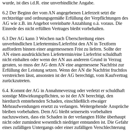
wurde, ist dies i.d.R. eine unverbindliche Angabe.
6.2 Der Beginn der vom AN angegebenen Lieferzeit setzt die
rechtzeitige und ordnungsgemäße Erfüllung der Verpflichtungen des
AG wie z.B. im Angebot vereinbarte Anzahlung o.ä. voraus. Die
Einrede des nicht erfüllten Vertrages bleibt vorbehalten.
6.3 Der AG kann 3 Wochen nach Überschreitung eines
unverbindlichen Liefertermins/Lieferfrist den AN in Textform
auffordern binnen einer angemessenen Frist zu liefern. Sollte der
AN einen ausdrücklichen Liefertermin/eine Lieferfrist schuldhaft
nicht einhalten oder wenn der AN aus anderem Grund in Verzug
geraten, so muss der AG dem AN eine angemessene Nachfrist zur
Erfüllung der Leistung setzen. Wenn der AN die Nachfrist fruchtlos
verstreichen lässt, ansonsten ist der AG berechtigt, vom Kaufvertrag
zurückzutreten.
6.4. Kommt der AG in Annahmeverzug oder verletzt er schuldhaft
sonstige Mitwirkungspflichten, so ist der AN berechtigt, den
hierdurch entstehenden Schaden, einschließlich etwaiger
Mehraufwendungen ersetzt zu verlangen. Weitergehende Ansprüche
bleiben vorbehalten. Dem AG bleibt seinerseits vorbehalten
nachzuweisen, dass ein Schaden in der verlangten Höhe überhaupt
nicht oder zumindest wesentlich niedriger entstanden ist. Die Gefahr
eines zufälligen Untergangs oder einer zufälligen Verschlechterung