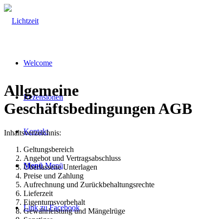
Welcome
Allgemeine
Rezensionen
Geschäftsbedingungen AGB
Kontakt
Inhaltsverzeichnis:
Geltungsbereich
Angebot und Vertragsabschluss
Menü
Menü
Überlassene Unterlagen
Preise und Zahlung
Aufrechnung und Zurückbehaltungsrechte
Lieferzeit
Eigentumsvorbehalt
Link zu Facebook
Gewährleistung und Mängelrüge